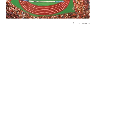
Nürnberg
Öl auf Leinwand
30x40cm
2010
Gladbach
Öl auf Leinwand
30x40cm
2010