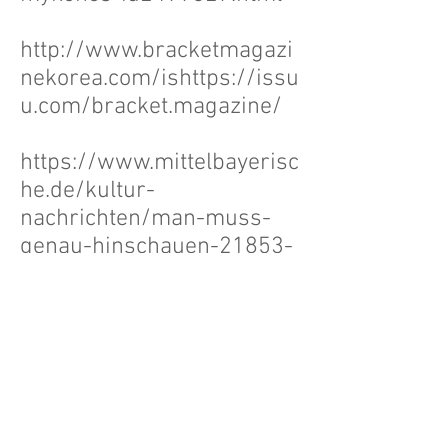
http://www.bracketmagazi
nekorea.com/ishttps://issu
u.com/bracket.magazine/
https://www.mittelbayerisc
he.de/kultur-
nachrichten/man-muss-
genau-hinschauen-21853-
art1744386.html
https://www.onetz.de/deut
schland-
welt/winklarn/welt-
hoehlen-heimat-habitaten-
id2863089.html