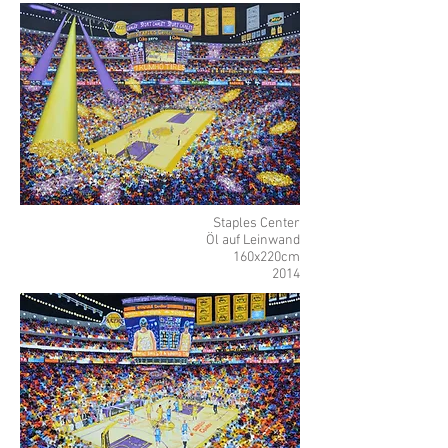
Staples Center
Öl auf Leinwand
16
0x220cm
2014